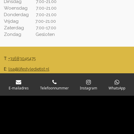
Dinsdag 7.00-21.00
Woensdag 7.00-21.00
Donderdag 7.00-21.00
Vrijdag 7.00-21.00
Zaterdag 7.00-17.00
Zondag Gesloten
T:
+31683045475
E:
lisa@lifestyledietist.nl
E-mailadres
Telefoonnummer
Instagram
WhatsApp
MAAK EEN AFSPRAAK!
© 2018 Lifestyle Diëtist