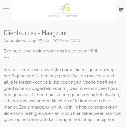
Ga
direct
naar
de
hoofdinhoud
Cliëntsucces - Maagzuur
Gepubliceerd op 27 april 2022 om 10:10
Een hele lieve review voor ons leuke team! 💛🍍
—-
Veerle is een lieve en vrolijke dame die mij goed op weg
heeft geholpen. Ik ben bezig met afvallen maar wist niet
altijd te kiezen voor de juiste voedingen. Veerle heeft een
goed schema opgesteld voor mij waar ik enorm veel tips uit
heb gehaald. Dit heeft niet alleen geholpen bij het afvallen,
ik bleek ook van andere klachten af te komen op deze
manier. Zoals maagzuur en buikpijn. Ik heb de gesprekken
als enorm prettig ervaren en ik zou hier zeker weer naar toe
gaan, op het moment dat ik vragen heb of tips nodig heb!