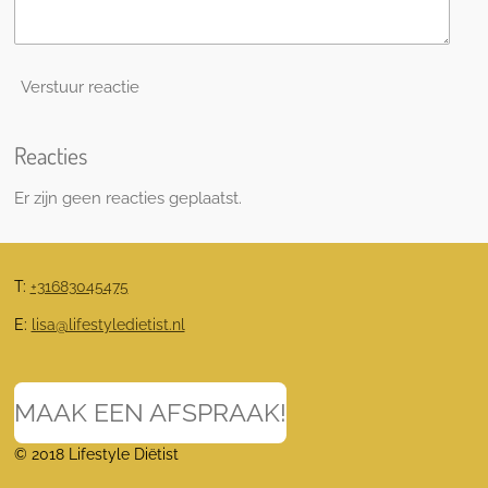
Verstuur reactie
Reacties
Er zijn geen reacties geplaatst.
T:
+31683045475
E:
lisa@lifestyledietist.nl
MAAK EEN AFSPRAAK!
© 2018 Lifestyle Diëtist