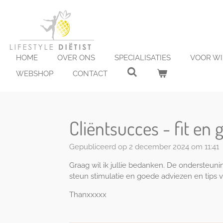
Ga
direct
naar
de
hoofdinhoud
HOME
OVER ONS
SPECIALISATIES
VOOR W
WEBSHOP
CONTACT
Cliëntsucces - fit en
Gepubliceerd op 2 december 2024 om 11:41
Graag wil ik jullie bedanken. De ondersteuni
steun stimulatie en goede adviezen en tips v
Thanxxxxx