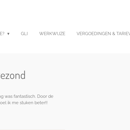
IE?
GLI
WERKWIJZE
VERGOEDINGEN & TARIE
 gezond
ng was fantastisch. Door de
oel ik me stuken beter!!