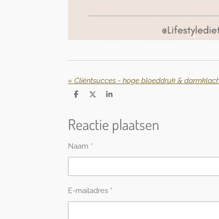
«
Cliëntsucces - hoge bloeddruk & darmklac
D
D
S
e
e
h
l
e
a
Reactie plaatsen
e
l
r
n
e
Naam *
E-mailadres *