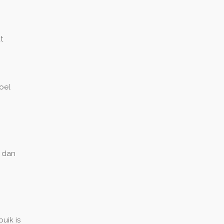
n
t
oel
n dan
uik is