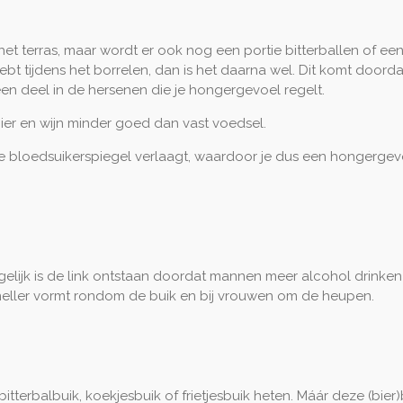
p het terras, maar wordt er ook nog een portie bitterballen of ee
hebt tijdens het borrelen, dan is het daarna wel. Dit komt doorda
een deel in de hersenen die je hongergevoel regelt.
ier en wijn minder goed dan vast voedsel.
je bloedsuikerspiegel verlaagt, waardoor je dus een hongergev
lijk is de link ontstaan doordat mannen meer alcohol drinke
neller vormt rondom de buik en bij vrouwen om de heupen.
tterbalbuik, koekjesbuik of frietjesbuik heten. Máár deze (bier)b