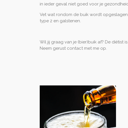
in ieder geval niet goed voor je gezondheid
Vet wat rondom de buik wordt opgeslagen 
type 2 en galstenen.
Wil jij graag van je (bier)buik af? De diëtist i
Neem gerust contact met me op.