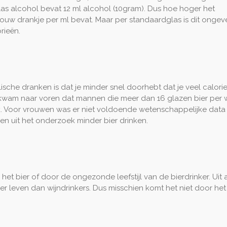
glas alcohol bevat 12 ml alcohol (10gram). Dus hoe hoger het
ouw drankje per ml bevat. Maar per standaardglas is dit ongev
rieën.
sche dranken is dat je minder snel doorhebt dat je veel calori
n kwam naar voren dat mannen die meer dan 16 glazen bier per
uik. Voor vrouwen was er niet voldoende wetenschappelijke dat
n uit het onderzoek minder bier drinken.
 het bier of door de ongezonde leefstijl van de bierdrinker. Uit
r leven dan wijndrinkers. Dus misschien komt het niet door het 