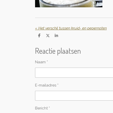
«
Het verschil tussen kruid- en pepernoten
D
D
S
e
e
h
l
e
a
Reactie plaatsen
e
l
r
n
e
Naam *
E-mailadres *
Bericht *