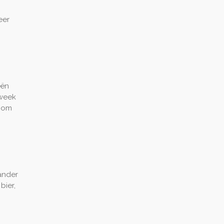
eer
eën
 week
a om
 ander
bier,