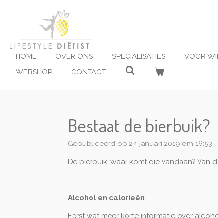
Ga
direct
naar
de
hoofdinhoud
HOME
OVER ONS
SPECIALISATIES
VOOR WI
WEBSHOP
CONTACT
Bestaat de bierbuik?
Gepubliceerd op 24 januari 2019 om 16:53
De bierbuik, waar komt die vandaan? Van de 
Alcohol en calorieën
Eerst wat meer korte informatie over alcoh