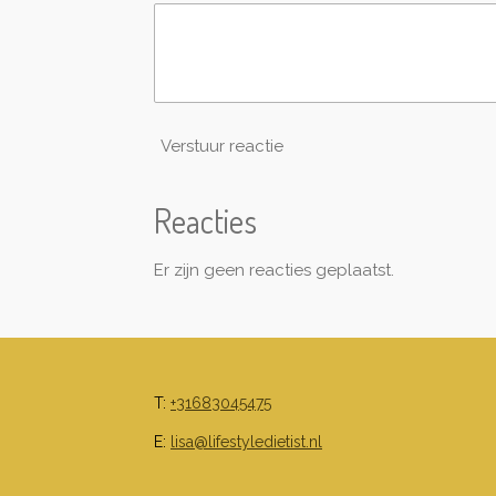
Verstuur reactie
Reacties
Er zijn geen reacties geplaatst.
T:
+31683045475
E:
lisa@lifestyledietist.nl