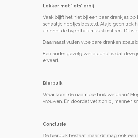
Lekker met ‘iets’ erbij
Vaak blijft het niet bij een paar drankjes o
schaaltje nootjes besteld. Als je geen trek 
alcohol de hypothalamus stimuleert. Dit is 
Daarnaast vullen vloeibare dranken zoals b
Een ander gevolg van alcohol is dat deze 
ervaart.
Bierbuik
Waar komt de naam bierbuik vandaan? Moge
vrouwen. En doordat vet zich bij mannen s
Conclusie
De bierbuik bestaat, maar dit mag ook een bi