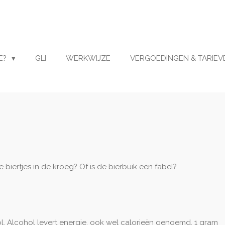
E?
GLI
WERKWIJZE
VERGOEDINGEN & TARIEV
biertjes in de kroeg? Of is de bierbuik een fabel?
ol. Alcohol levert energie, ook wel calorieën genoemd. 1 gram